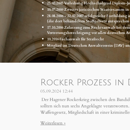
25.02.2005 Verleihung Hochschulgrad Diplom-Ju
10.07.2006 Zweites juristischen Staatsexamen in
28.08.2006 – 22.02.2007 erfolgreiche Fortbildun
(die dort behandelten Stoffgebiete entsprechen
17.10.2006 Zulassung zum Rechtsanwalt bei 
Vertretungsberechtigung vor allen deutschen A
10.2016 Fachanwalt für Strafrecht
Mitglied im Deutschen Anwaltsverein (DAV) un
Rocker Prozess i
05.09.2024
12:44
Der Hagener Rockerkrieg zwischen den Bandidos 
sollten sich nun sechs Angeklagte verantworten
Waffengesetz, Mitgliedschaft in einer kriminell
Weiterlesen »