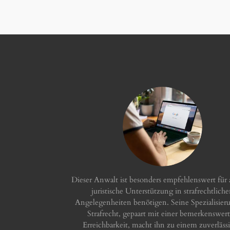
Dieser Anwalt ist besonders empfehlenswert für a
juristische Unterstützung in strafrechtlich
Angelegenheiten benötigen. Seine Spezialisier
Strafrecht, gepaart mit einer bemerkenswer
Erreichbarkeit, macht ihn zu einem zuverläss