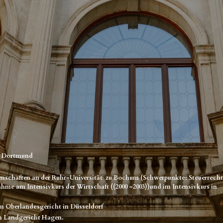
n Dortmund
ssenschaften an der Ruhr-Universität zu Bochum (Schwerpunkte: Steuerrech
nahme am Intensivkurs der Wirtschaft ((2000 –2003))und im Intensivkurs in
em Oberlandesgericht in Düsseldorf
im Landgericht Hagen.