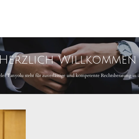
Herzlich Willkomme
lei Tanyolu steht für zuverlässige und kompetente Rechtsberatung in 