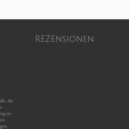
REZEnsionen
lle, die
en
ung im
ten
igen