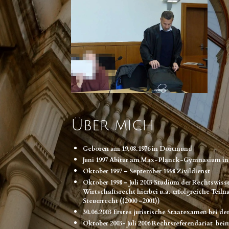
Über mich
Geboren am 19.08.1976 in Dortmund
Juni 1997 Abitur am Max-Planck-Gymnasium i
Oktober 1997 – September 1998 Zivildienst
Oktober 1998 – Juli 2003 Studium der Rechtswi
Wirtschaftsrecht hierbei u.a. erfolgreiche Teil
Steuerrecht ((2000 –2001))
30.06.2003 Erstes juristische Staatexamen bei d
Oktober 2003- Juli 2006 Rechtsreferendariat be