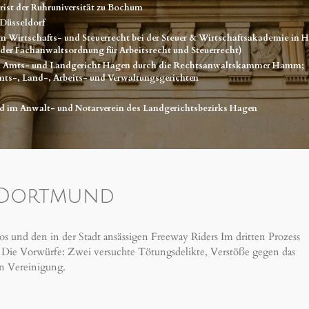
rist der Ruhruniversität zu Bochum
 Düsseldorf
g im Wirtschafts- und Steuerrecht bei der Steuer & Wirtschaftsakademie in 
 der Fachanwaltsordnung für Arbeitsrecht und Steuerrecht)
dem Amts- und Landgericht Hagen durch die Rechtsanwaltskammer Hamm;
mts-, Land-, Arbeits- und Verwaltungsgerichten
d im Anwalt- und Notarverein des Landgerichtsbezirks Hagen
n Dortmund
und den in der Stadt ansässigen Freeway Riders Im dritten Prozess
. Die Vorwürfe: Zwei versuchte Tötungsdelikte, Verstöße gegen das
en Vereinigung.