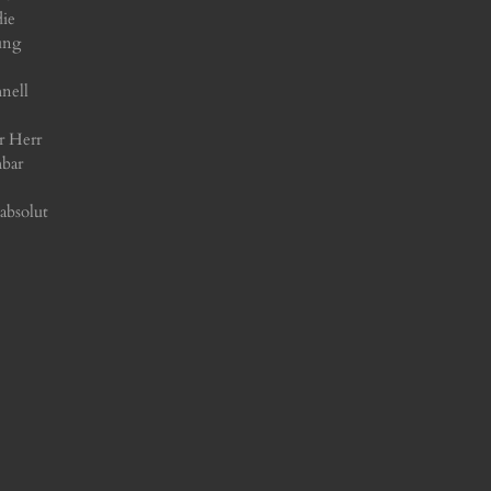
die
ung
nell
r Herr
hbar
absolut