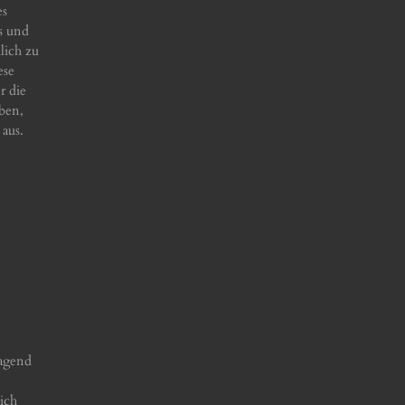
es
s und
lich zu
ese
r die
ben,
 aus.
ragend
ich